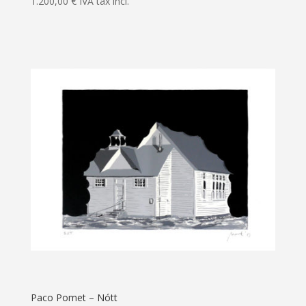
1.200,00
€
IVA tax incl.
Paco Pomet – Nótt